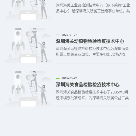
深圳海关工业品检测技术中心（以下简称“工业
品中心”）是深圳海关所属正处级事业单位，共
4个办公场所，其中本部位于深圳市南山区蛇口
工业八路289号；工业品中心内设科室12个，
分别为办公室、财务科、人事政工科、综合业
务部、业务开发部、后勤保障部、石油实验
2026-01-27
室、化矿金实验室、危险化学品实验室、机电
深圳海关动植物检验检疫技术中心
实验室、轻纺实验室、珠宝及玩具实验室。
深圳海关动植物检验检疫技术中心为深圳海关
所属正处级事业单位，主要承担出入境动植
物、动植物产品及其他检疫物的检疫实验、隔
离检疫、物种资源鉴定、研究咨询与检疫风险
分析工作；承担科研与技术开发、服务，提供
技术指导，开展有关检验检疫方法标准的制修
2026-01-27
订工作；承担市场委托检验、鉴定等非法定检
深圳海关食品检验检疫技术中心
验检疫、鉴定工作；承办深圳海关交办的其他
深圳海关食品检验检疫技术中心于2005年3月
工作任务。
经中编办批准成立，为深圳海关所属公益二类
正处级事业单位。内设机构：办公室、财务
科、人事政工科、综合业务部、业务开发部、
微生物实验室、药物残留及添加剂检测实验
室、农药残留及污染物检测实验室、前海深港
国际酒类检验中心
2026-01-27