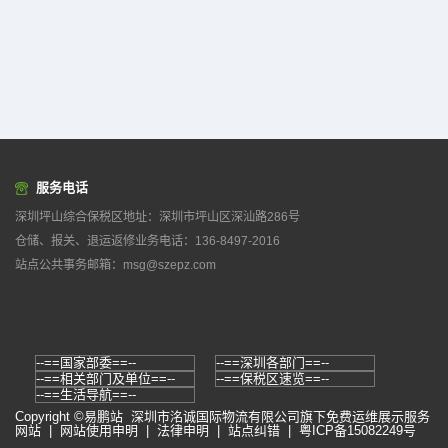
负责统筹关区业务风险管理，根据本关区特性
风险，组织开展业务风险防控，侧重关区安全
准入风险；向总署风险防控局报送信息情报、
风险处置建议，并接受总署风险防控局的业务
指导。机构设置：综合科、风险分析一科、风
险分析二科、风险分析三科、布控科、大数据
管理科、预警评估科
10
74
服务电话
深圳坪山综合保税区地址：深圳市坪山区深汕路286号
仓储、报关、退运返修业务电话：136-8497-2016
站点公共事务邮箱：msg@szepz.com
Copyright ©易鹏站
深圳市洺诚国际物流有限公司
旗下免费运维展示服务
网站 |
网站使用申明
|
法律申明
|
站点纠错
|
粤ICP备15082249号