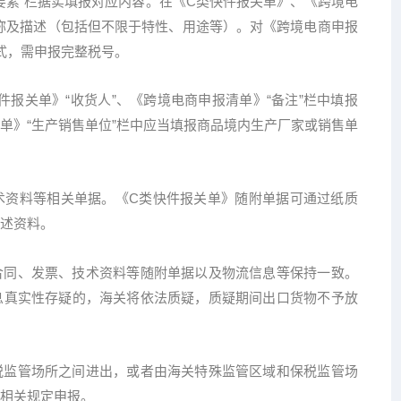
报要素”栏据实填报对应内容。在《C类快件报关单》、《跨境电
名称及描述（包括但不限于特性、用途等）。对《跨境电商申报
式，需申报完整税号。
报关单》“收货人”、《跨境电商申报清单》“备注”栏中填报
单》“生产销售单位”栏中应当填报商品境内生产厂家或销售单
资料等相关单据。《C类快件报关单》随附单据可通过纸质
述资料。
同、发票、技术资料等随附单据以及物流信息等保持一致。
息真实性存疑的，海关将依法质疑，质疑期间出口货物不予放
监管场所之间进出，或者由海关特殊监管区域和保税监管场
相关规定申报。