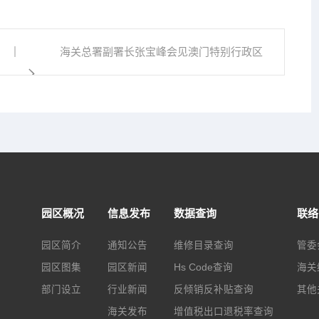
海关总署副署长张宝峰会见澳门特别行政区
政...
园区概况
信息发布
数据查询
联络
园区简介
通知公告
维修目录查询
管委
园区图集
园区新闻
Hs Code查询
海关
部门设立
行业新闻
反倾销反补贴查询
其他
海关发布
增值税出口退税率查询