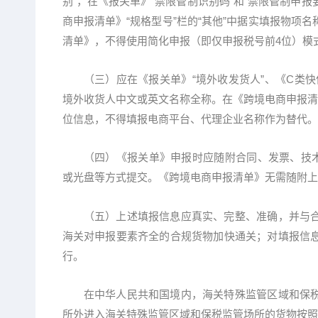
别”，在《报关单》“禁限管制识别码”和“禁限管制申
商申报清单》“规格型号”栏的“其他”中据实填报物项
清单》，不得使用简化申报（即仅申报税号前4位）模
（三）应在《报关单》“境外收发货人”、《C类快件
境外收货人中文或英文名称全称。在《跨境电商申报清
位信息，不得填报电商平台、代理企业名称作为替代。
（四）《报关单》申报时应随附合同、发票、技术
或光盘等方式提交。《跨境电商申报清单》无需随附上
（五）上述填报信息应真实、完整、准确，并与合
海关对申报要素齐全的合规货物加快通关；对填报信
行。
在中华人民共和国境内，海关特殊监管区域和保税
所外进入海关特殊监管区域和保税监管场所的货物按照