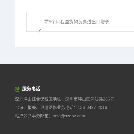
前5个月我国货物贸易进出口增长
15.3%...
服务电话
深圳坪山综合保税区地址：深圳市坪山区深汕路286号
仓储、报关、退运返修业务电话：136-8497-2016
站点公共事务邮箱：msg@szepz.com