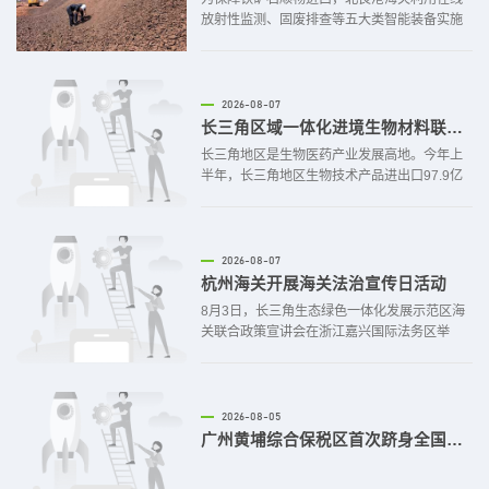
放射性监测、固废排查等五大类智能装备实施
顺势无感通关，搭建智能查验为主、人工应急
兜底双轨监管体系，实施铁矿依风险等级差异
化检验监管。8月1日，在大连海关所属北良港
海关关员监管下，满载20.6万吨几内亚西芒杜
2026-08-07
铁矿石的“比速十”号轮缓缓靠泊在大连港矿石码
长三角区域一体化进境生物材料联合监管模式落地
头。今年铁矿石“保税破碎”业务在大连落地后，
长三角地区是生物医药产业发展高地。今年上
大连港矿石码头已累计接卸西芒杜铁矿石66万
半年，长三角地区生物技术产品进出口97.9亿
吨。
元，同比增长50.6%。生物医药研发具有周期
长、投入大、对生物材料依赖度高的特点。上
海海关联合南京海关、杭州海关、宁波海关、
合肥海关，创新推出进境生物材料长三角一体
2026-08-07
化联合监管模式，服务长三角一体化发展战
杭州海关开展海关法治宣传日活动
略、支持生物医药产业高质量发展
8月3日，长三角生态绿色一体化发展示范区海
关联合政策宣讲会在浙江嘉兴国际法务区举
办。杭州海关所属嘉兴海关、上海海关所属青
浦海关、南京海关所属吴江海关的业务专家团
队齐聚现场，为示范区进出口企业送上海关政
策 “大礼包”。本次宣讲紧扣企业全周期管理主
2026-08-05
线，重点解读新修订《中华人民共和国海关注
广州黄埔综合保税区首次跻身全国A类综保区序列
册登记和备案企业信用管理办法》，阐释海关
守信激励、失信惩戒的监管导向。结合示范区