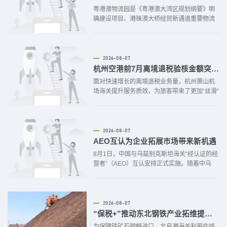
粤港澳物流园是《粤港澳大湾区规划纲要》明
确建设项目、港珠澳大桥经贸新通道重要物流
平台。园区位于港珠澳大桥交通枢纽珠海一侧
腹地，50分钟可达香港机场、30分钟可达澳门
机场，区位优势明显。自今年1月普通货物本地
清关模式在园区落地运行，截至目前共有3.08
2026-08-07
万票普通货物在湾仔海关监管下快速通关，出
杭州空港前7月离境退税验核金额突破1亿元
口货物总值突破8.22亿元。湾仔海关深入推进
面对快速增长的离境退税业务量，杭州萧山机
智慧海关建设，持续提升跨境贸易便利化水
场海关提升服务质效，为旅客带来了更加“丝滑”
平，激发粤港澳物流园快件监管中心发展内生
的退税体验。此次中国之行，弗洛伦西亚女士
活力。强化科技赋能，推广应用“自动施封、自
从上海入境，在长三角周边游玩购物，最终选
择从杭州乘机离境。得益于离境退税新政“即买
即退”异地互认机制，她在上海购买的运动鞋，
2026-08-07
可以在杭州空港口岸毫无阻碍地办结退税。与
AEO互认为企业拓展市场带来新机遇
此同时，海关对退税销售额1万元以下的退税申
8月1日，中国与乌兹别克斯坦海关“经认证的经
请单实行一定比例的小额抽检制，弗洛伦西亚
营者”（AEO）互认安排正式实施。随着中乌
女士的退税单未被系统抽中实物验核，加之全
AEO互认安排的正式实施，两国贸易便利化水
面推行的“无纸化”办理让系统自动调取了单据信
平得到显著提升，给国内出口企业拓展新市场
息，整个
带来新机遇.据统计，截至7月底，青岛海关今
年已监管AEO高级认证企业进出口货值2903.5
2026-08-07
亿元，占全部企业进出口货值的24%。
“保税+”推动东北钢铁产业拓维提质（图）
为保障铁矿石顺畅进口，北良港海关利用在线