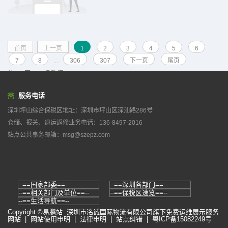
产业发展特色及企业实际诉求，宣讲团队聚焦
企业普遍关心的“AEO培育路
首页
上一页
1
2
3
4
5
6
7
8
306
307
下一页
尾页
...
共
307
页
2450
条数据
服务电话
深圳坪山综合保税区地址：深圳市坪山区深汕路286号
仓储、报关、退运返修业务电话：136-8497-2016
站点公共事务邮箱：msg@szepz.com
Copyright ©易鹏站
深圳市洺诚国际物流有限公司
旗下免费运维展示服务
网站 |
网站使用申明
|
法律申明
|
站点纠错
|
粤ICP备15082249号