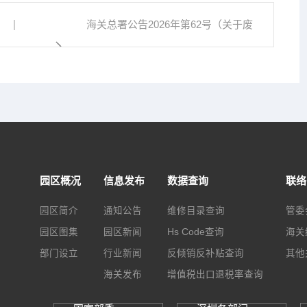
海关总署公告2026年第62号（关于废
止...
园区概况
信息发布
数据查询
联络
园区简介
通知公告
维修目录查询
管委
园区图集
园区新闻
Hs Code查询
海关
部门设立
行业新闻
反倾销反补贴查询
其他
海关发布
增值税出口退税率查询