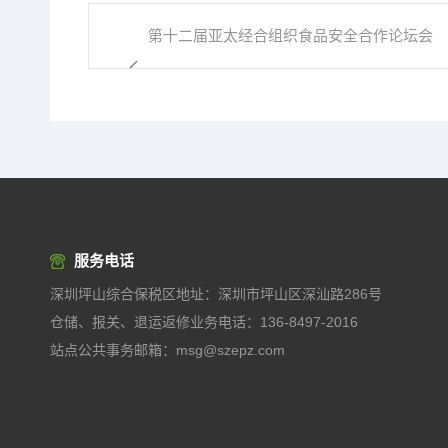
第十二届亚太经合组织食品安全合作论坛会
议...
服务电话
深圳坪山综合保税区地址：深圳市坪山区深汕路286号
仓储、报关、退运返修业务电话：136-8497-2016
站点公共事务邮箱：msg@szepz.com